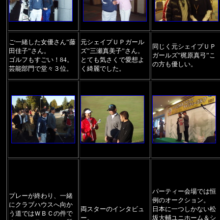
ご一緒した女優さん”藤
元シェイプＵＰガール
同じく元シェイプＵＰ
田佳子”さん。
ズ”三瀬真美子”さん。
ガールズ”梶原真弓”こ
ゴルフもすごい！84。
とても気さくで愛想よ
の方も優しい。
芸能部門で堂々３位。
く綺麗でした。
パーティー会場では恒
プレーが終わり、一緒
例のオークション。
にクラブハウスへ向か
両スターのインタビュ
日本に一つしかない松
う道ではＷＢＣの件で
ー。
坂大輔ユニホーム＆シ