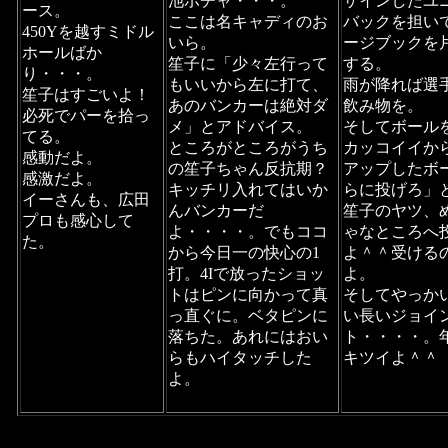
池ポチャ・・・。
ザインした
ユ
ース。
ここは名キャディのお
バックを担い
450Yを越すミドル
いら。
ージブックを
ホールばか
笙子に「少々左行って
する。
り・・・。
もいいから左に打て、
雨が降れば選
笙子はすごいよ！
あのバンカーは絶対ダ
飲み物を。
必死でパーを拾っ
メ」とアドバイス。
そしてボール
てる。
ところがところがうち
カッコイイか
感動だよ。
の笙子ちゃん反抗期？
アップしたボ
感激だよ。
キッチリ入れてはいか
らに投げろ」
イーさんも、広田
んバンカーだ
笙子のヤツ、
プロも感心して
よ・・・・。でもココ
ゃなところへ
た。
から今日一の快心の1
よ＾＾受ける
打。4Iで放ったショッ
よ。
トはピンに向かって真
そしてやっか
っ直ぐに。ベタピンに
い長いジョイ
落ちた。あれにはおい
ト・・・・。
らもハイタッチした
キツイよ＾＾
よ。