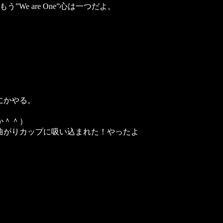
e are One”心は一つだよ。
にかやる。
か＾＾）
曲がりカップに吸い込まれた！やったよ
。