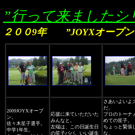
”行って来ましたシ
２００9年 ”JOYXオープ
さあいよいよ
だ。
2009JOYXオープ
応援に来ていただいた
プロのトーナ
ン。
みんなと。
めての笙子。
佐々木笙子選手。
左端は、この日誕生日
ちょっと緊張
中学1年生。
の笙子パパ。いい誕生
な。