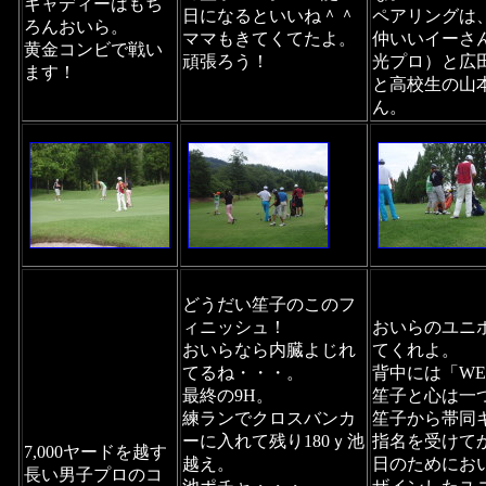
キャディーはもち
日になるといいね＾＾
ペアリングは
ろんおいら。
ママもきてくてたよ。
仲いいイーさ
黄金コンビで戦い
頑張ろう！
光プロ）と広
ます！
と高校生の山
ん。
どうだい笙子のこのフ
ィニッシュ！
おいらのユニ
おいらなら内臓よじれ
てくれよ。
てるね・・・。
背中には「WE a
最終の9H。
笙子と心は一
練ランでクロスバンカ
笙子から帯同
ーに入れて残り180ｙ池
指名を受けて
7,000ヤードを越す
越え。
日のためにお
長い男子プロのコ