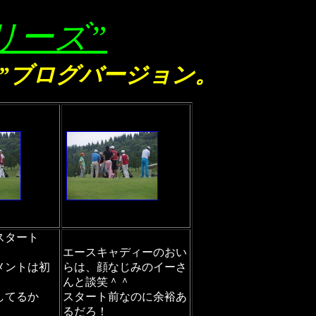
リーズ”
ン”ブログバージョン。
スタート
エースキャディーのおい
メントは初
らは、顔なじみのイーさ
んと談笑＾＾
してるか
スタート前なのに余裕あ
るだろ！