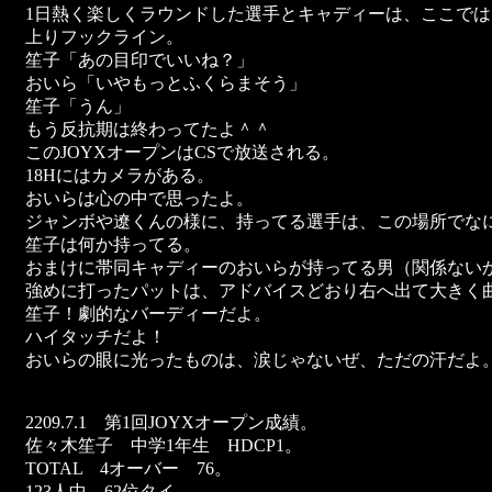
1日熱く楽しくラウンドした選手とキャディーは、ここではもう”W
上りフックライン。
笙子「あの目印でいいね？」
おいら「いやもっとふくらまそう」
笙子「うん」
もう反抗期は終わってたよ＾＾
このJOYXオープンはCSで放送される。
18Hにはカメラがある。
おいらは心の中で思ったよ。
ジャンボや遼くんの様に、持ってる選手は、この場所でな
笙子は何か持ってる。
おまけに帯同キャディーのおいらが持ってる男（関係ない
強めに打ったパットは、アドバイスどおり右へ出て大きく
笙子！劇的なバーディーだよ。
ハイタッチだよ！
おいらの眼に光ったものは、涙じゃないぜ、ただの汗だよ
2209.7.1 第1回JOYXオープン成績。
佐々木笙子 中学1年生 HDCP1。
TOTAL 4オーバー 76。
123人中、62位タイ。