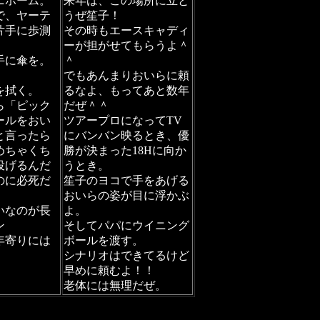
ニホーム。
来年は、この場所に立と
で、ヤーテ
うぜ笙子！
片手に歩測
その時もエースキャディ
ーが担がせてもらうよ＾
手に傘を。
＾
でもあんまりおいらに頼
を拭く。
るなよ、もってあと数年
ら「ピック
だぜ＾＾
ールをおい
ツアープロになってTV
と言ったら
にバンバン映るとき、優
めちゃくち
勝が決まった18Hに向か
投げるんだ
うとき。
のに必死だ
笙子のヨコで手をあげる
おいらの姿が目に浮かぶ
いなのが長
よ。
ン
そしてパパにウイニング
年寄りには
ボールを渡す。
シナリオはできてるけど
早めに頼むよ！！
老体には無理だぜ。