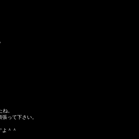
＾
たね。
張って下さい。
すよ＾＾