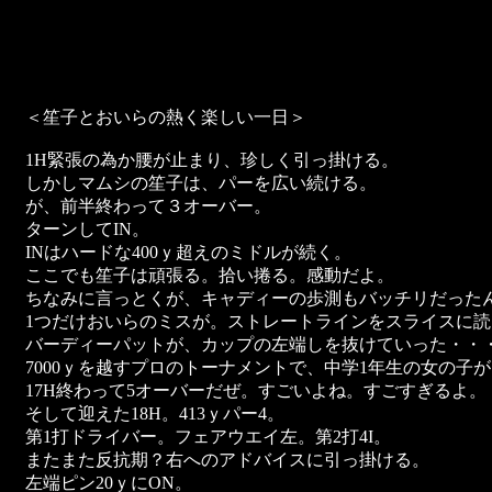
＜笙子とおいらの熱く楽しい一日＞
1H緊張の為か腰が止まり、珍しく引っ掛ける。
しかしマムシの笙子は、パーを広い続ける。
が、前半終わって３オーバー。
ターンしてIN。
INはハードな400ｙ超えのミドルが続く。
ここでも笙子は頑張る。拾い捲る。感動だよ。
ちなみに言っとくが、キャディーの歩測もバッチリだった
1つだけおいらのミスが。ストレートラインをスライスに
バーディーパットが、カップの左端しを抜けていった・・
7000ｙを越すプロのトーナメントで、中学1年生の女の子が
17H終わって5オーバーだぜ。すごいよね。すごすぎるよ。
そして迎えた18H。413ｙパー4。
第1打ドライバー。フェアウエイ左。第2打4I。
またまた反抗期？右へのアドバイスに引っ掛ける。
左端ピン20ｙにON。