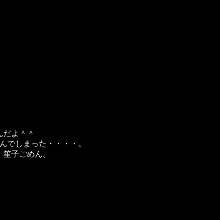
んだよ＾＾
読んでしまった・・・・。
・笙子ごめん。