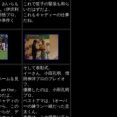
、おいらも
これで笙子の緊張も和ら
ん（伊沢利
いだはずだよ。
田悟プロ。
これもキャディーの仕事
本幸作く
だね。
そして表彰式。
イーさん、小田孔明、増
ホームを見
田伸洋プロのプレイオ
フ。
re One」
優勝したのは、小田孔明
つだよ。
プロ。
キャディの
ベストアマは、1オーバ
から、この
ーの練ラン一緒だった圭
いらが、デ
太くん。