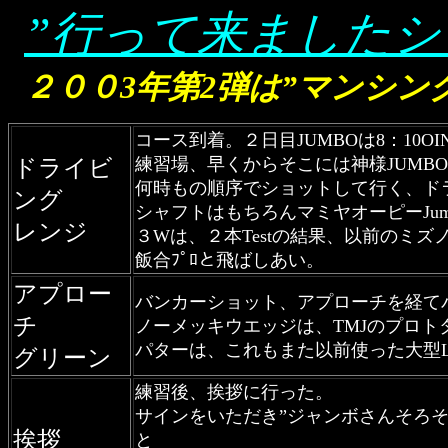
”行って来ましたシ
２００3年第2弾は”マンシン
コース到着。２日目JUMBOは8：10O
練習場、早くからそこには神様JUMB
ドライビ
何時もの順序でショットして行く、ドライ
ング
シャフトはもちろんマミヤオーピーJumboV
レンジ
３Wは、２本Testの結果、以前のミズノ
飯合ﾌﾟﾛと飛ばしあい。
アプロー
バンカーショット、アプローチを経て
チ
ノーメッキウエッジは、TMJのプロト
パターは、これもまた以前使った大型
グリーン
練習後、挨拶に行った。
サインをいただき”ジャンボさんそろ
挨拶
と