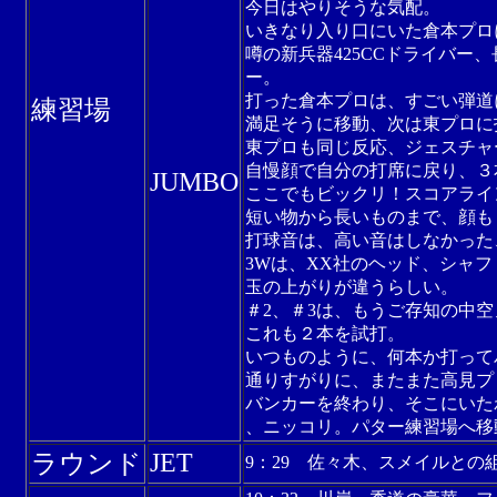
今日はやりそうな気配。
いきなり入り口にいた倉本プロ
噂の新兵器425CCドライバー、
ー。
打った倉本プロは、すごい弾道
練習場
満足そうに移動、次は東プロに
東プロも同じ反応、ジェスチャ
自慢顔で自分の打席に戻り、３
JUMBO
ここでもビックリ！スコアライ
短い物から長いものまで、顔も
打球音は、高い音はしなかった
3Wは、XX社のヘッド、シャフ
玉の上がりが違うらしい。
＃2、＃3は、もうご存知の中
これも２本を試打。
いつものように、何本か打って
通りすがりに、またまた高見プ
バンカーを終わり、そこにいた
、ニッコリ。パター練習場へ移
JET
ラウンド
9：29 佐々木、スメイルと