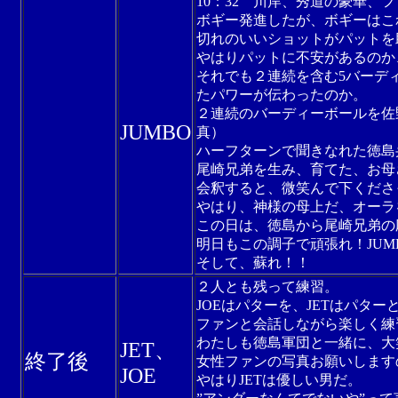
10：32 川岸、秀道の豪華、
ボギー発進したが、ボギーはこ
切れのいいショットがパットを
やはりパットに不安があるのか
それでも２連続を含む5バーデ
たパワーが伝わったのか。
２連続のバーディーボールを佐
JUMBO
真）
ハーフターンで聞きなれた徳島
尾崎兄弟を生み、育てた、お母
会釈すると、微笑んで下くださ
やはり、神様の母上だ、オーラ
この日は、徳島から尾崎兄弟の
明日もこの調子で頑張れ！JUMB
そして、蘇れ！！
２人とも残って練習。
JOEはパターを、JETはパター
ファンと会話しながら楽しく練
わたしも徳島軍団と一緒に、大
JET、
終了後
女性ファンの写真お願いします
JOE
やはりJETは優しい男だ。