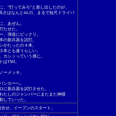
に、”打ってみろ”と差し出したのが、
長さはなんと44.25、まるで短尺ドライバ
に、あぜん。
打たせた。
ー、弾道にビックリ。
本の新兵器を試打。
ンがたったの４本。
３本とも違うらしい。
、カシッっていう感じ。
トはTMJ。
空ノーメッキ。
バンカーへ。
ロに新兵器を試打させた。
わたしのジャンバーにまたまた神様
動していった。
の組合せ。イーブンのスタート。