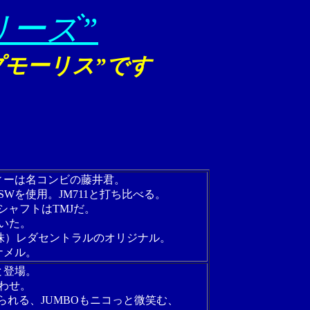
リーズ”
プモーリス”です
ィーは名コンビの藤井君。
Wを使用。JM711と打ち比べる。
シャフトはTMJだ。
いた。
（株）レダセントラルのオリジナル。
エナメル。
と登場。
わせ。
られる、JUMBOもニコっと微笑む、