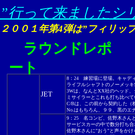
”行って来ましたシ
２００１年第4弾は”フィリッ
ラウンドレポ
ート
8：24 練習場に登場。キャデ
ライフルシャフトのノーメッキS
3Wは、なんとXX社のヘッド、
JET
ミサイラーとこれも打ち比べて
C/Bは、この前から契約した
No.はもちろん、９９、黒の
9：25 名コンビ、佐野木さん
サービスカーの中で数分打ち合
佐野木さんに”おう”と声をかけ