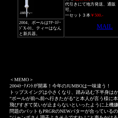
代引きにて地方発送、通販
可。
一セット３本
￥500.-
2004、ボールはﾂｱｰｽﾃｰ
MAIL
ｼﾞX-01。ティーはなん
と新兵器。
＜MEMO＞
2004ﾄｰﾅﾒﾝﾄが開幕！今年のJUMBOは一味違う！
トップスイングは小さくなり、踏み込む下半身は
”ボールが前へ前へ行きたがる”と本人が言う様に
飛びすぎて笑いが止まらないといったように上機
問題のパットもPRGRのNEWパターが合っている
”ジャンボさん調子よさそうですね！”と声をかける