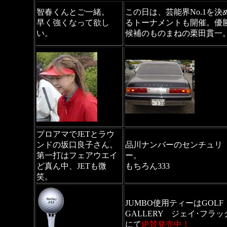
智春くんとご一緒。
この日は、芸能界No.1を決
早く強くなって欲し
るトーナメントも開催。優
い。
候補のものまねの栗田貫一
プロアマでJETとラウ
ンドの坂口良子さん。
品川ナンバーのセンチュリ
第一打はフェアウエイ
ー。
ど真ん中、JETも微
もちろん333
。
笑。
JUMBO使用ティーはGOLF
GALLERY ジェイ･フラッ
にて
絶賛発売中！