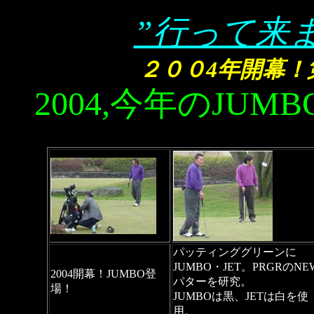
”行って来
２００4年開幕！第1
2004,今年のJU
パッティンググリーンに
JUMBO・JET。PRGRのNE
2004開幕！JUMBO登
パターを研究。
場！
JUMBOは黒、JETは白を使
用。