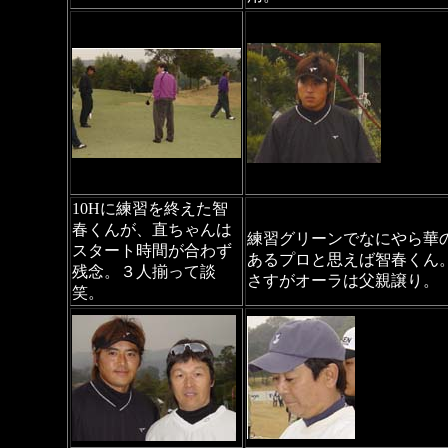
10Hに練習を終えた智
春くんが、直ちゃんは
練習グリーンでなにやら華
スタート時間が合わず
あるプロと思えば智春くん
残念。３人揃って談
さすがオーラは父親譲り。
笑。