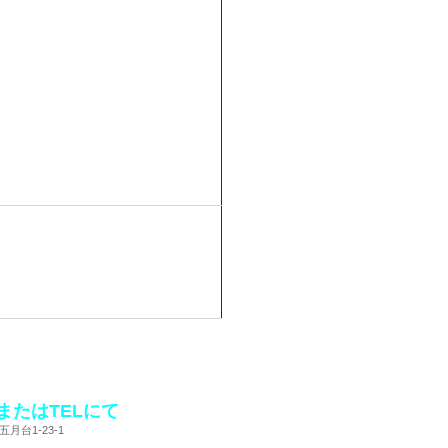
たはTELにて
月台1-23-1