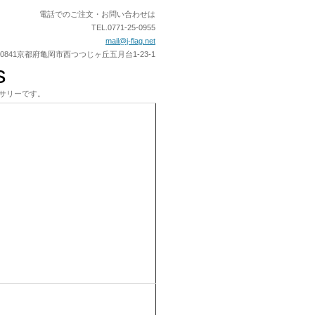
電話でのご注文・お問い合わせは
TEL.0771-25-0955
mail@j-flag.net
1-0841京都府亀岡市西つつじヶ丘五月台1-23-1
ies
クセサリーです。